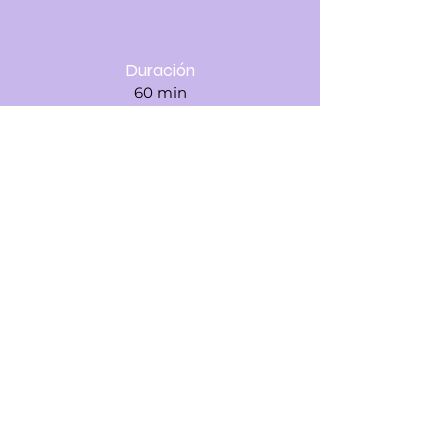
Duración
60 min
Valor
$750 mxn
Agendar seguimiento
Si en este momento el costo representa una
dificultad, puedes escribirme y vemos
opciones que se sientan sostenibles para
ambas 🤍