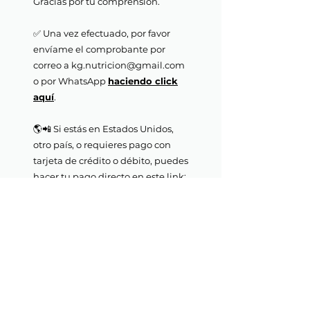
Gracias por tu comprensión.
✅ Una vez efectuado, por favor
envíame el comprobante por
correo a kg.nutricion@gmail.com
o por WhatsApp
haciendo click
aquí
.
🌎📲 Si estás en Estados Unidos,
otro país, o requieres pago con
tarjeta de crédito o débito, puedes
hacer tu pago directo en este link:
https://buy.stripe.com/9AQ4in8Z5
6m274c288
Muchas gracias 🙏🏼
Nos vemos en tu sesión de
acompañamiento nutricional 🌱